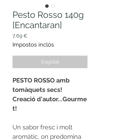
Pesto Rosso 140g
[Encantaran]
Price
7,69 €
Impostos inclòs
Esgotat
PESTO ROSSO amb
tomàquets secs!
Creació
d'autor...Gourme
t!
Un sabor fresc i molt
aromàtic, on predomina