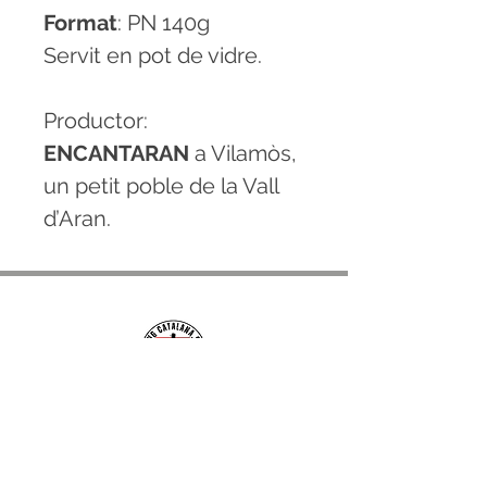
Format
: PN 140g
Servit en pot de vidre.
Productor:
ENCANTARAN
a Vilamòs,
un petit poble de la Vall
d’Aran.
CONTACTE
hola@sangcatalana.cat
+34 678 096 849