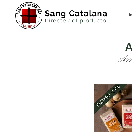
Sang Catalana
I
Directe del productor
A
Arrò