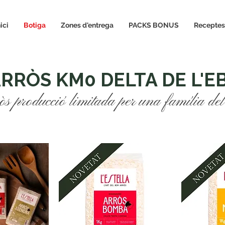
nici
Botiga
Zones d'entrega
PACKS BONUS
Receptes
RRÒS KM0 DELTA DE L'E
s producció limitada per una família de