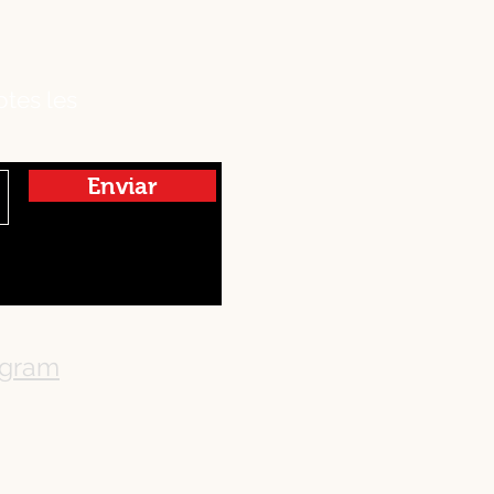
otes les
Enviar
agram