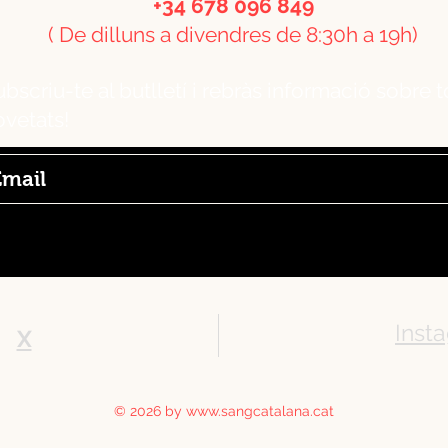
+34 678 096 849
( De dilluns a divendres de 8:30h a 19h)
bscriu-te al butlletí i rebràs informació sobre t
ovetats!
Inst
X
© 2026 by
www.sangcatalana.cat