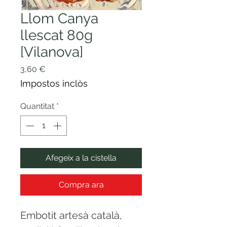
Llom Canya
llescat 80g
[Vilanova]
Price
3,60 €
Impostos inclòs
Quantitat
*
Afegeix a la cistella
Compra ara
Embotit artesà català,