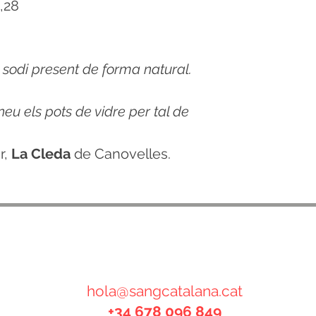
3,28
 sodi present de forma natural.
u els pots de vidre per tal de
r,
La Cleda
de Canovelles.
CONTACTE
hola@sangcatalana.cat
+34 678 096 849