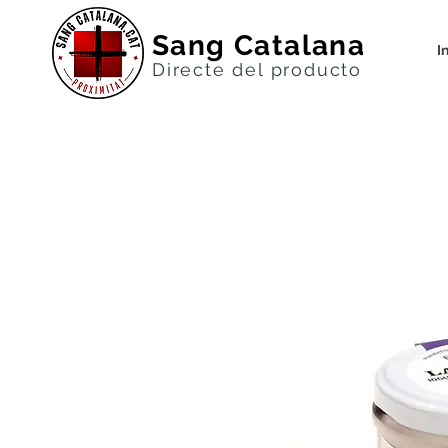
Sang Catalana
I
Directe del productor