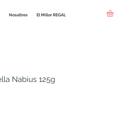
Nosaltres
El Millor REGAL
ella Nabius 125g