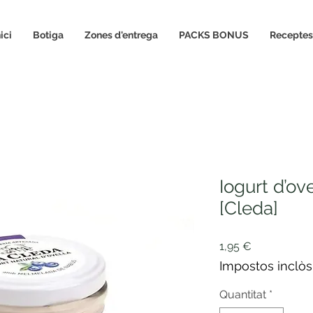
nici
Botiga
Zones d'entrega
PACKS BONUS
Receptes
Iogurt d’ov
[Cleda]
Price
1,95 €
Impostos inclòs
Quantitat
*