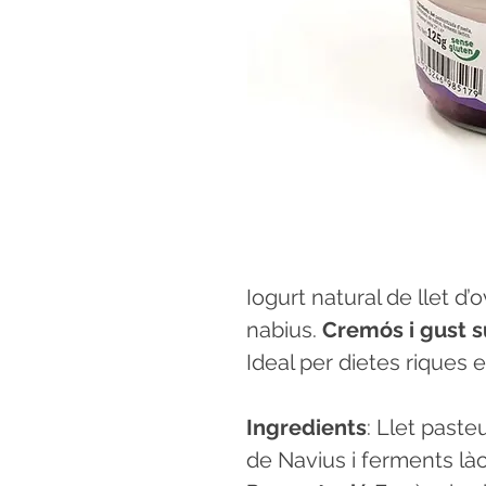
Iogurt natural de llet 
nabius.
Cremós i gust 
Ideal per dietes riques en
Ingredients
: Llet paste
de Navius i ferments làc