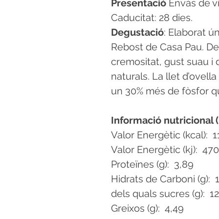
Presentació
Envàs de vi
Caducitat: 28 dies.
Degustació
: Elaborat 
Rebost de Casa Pau. Des
cremositat, gust suau i
naturals. La llet d’ovell
un 30% més de fòsfor qu
Informació nutricional (
Valor Energètic (kcal): 1
Valor Energètic (kj): 470
Proteïnes (g): 3,89
Hidrats de Carboni (g): 
dels quals sucres (g): 12
Greixos (g): 4,49