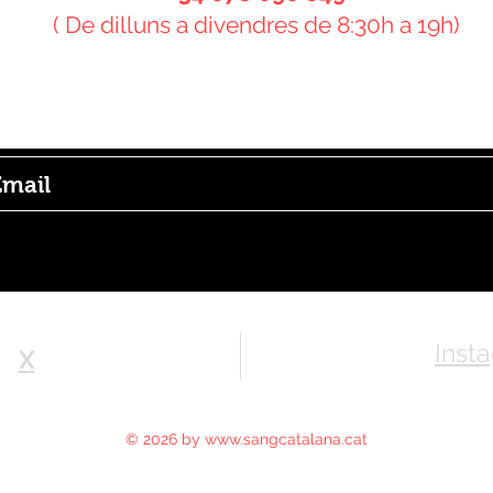
( De dilluns a divendres de 8:30h a 19h)
bscriu-te al butlletí i rebràs informació sobre t
ovetats!
Inst
X
© 2026 by
www.sangcatalana.cat