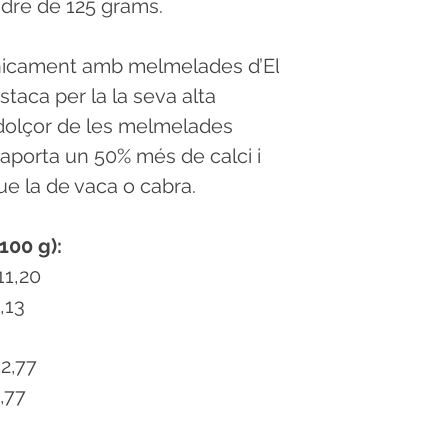
dre de 125 grams.
únicament amb melmelades d’El
taca per la la seva alta
 dolçor de les melmelades
a aporta un 50% més de calci i
e la de vaca o cabra.
100 g):
11,20
,13
12,77
,77