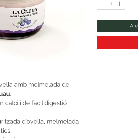
Afe
d’ovella amb melmelada de
suau
.
 calci i de fàcil digestió .
uritzada d'ovella, melmelada
tics.