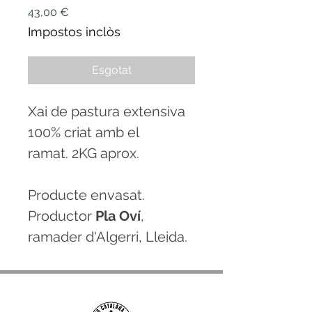
Price
43,00 €
Impostos inclòs
Esgotat
Xai de pastura extensiva
100% criat amb el
ramat. 2KG aprox.
Producte envasat.
Productor
Pla Oví
,
ramader d'Algerri, Lleida.