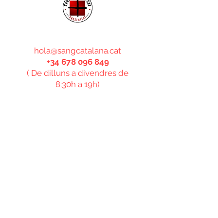
CONTACTE
hola@sangcatalana.cat
+34 678 096 849
( De dilluns a divendres de
8:30h a 19h)
Subscriu-te al butlletí i rebràs
informació sobre totes les
novetats!
Enviar