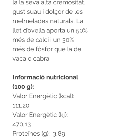
la la seva alta cremositat,
gust suau i dolçor de les
melmelades naturals. La
llet d’ovella aporta un 50%
més de calci i un 30%
més de fòsfor que la de
vaca o cabra.
Informació nutricional
(100 g):
Valor Energètic (kcal):
111,20
Valor Energètic (kj):
470,13
Proteïnes (g): 3,89