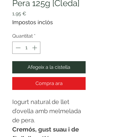
Pera 125g [Cleda]
Price
1,95 €
Impostos inclòs
Quantitat
*
Afegeix a la cistella
Compra ara
Iogurt natural de llet
d’ovella amb melmelada
de pera.
Cremós, gust suau i de