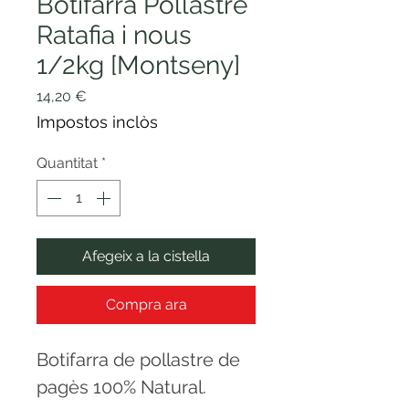
Botifarra Pollastre
Ratafia i nous
1/2kg [Montseny]
Price
14,20 €
Impostos inclòs
Quantitat
*
Afegeix a la cistella
Compra ara
Botifarra de pollastre de
pagès 100% Natural.