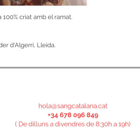
a 100% criat amb el ramat.
er d'Algerri, Lleida.
CONTACTE
hola@sangcatalana.cat
+34 678 096 849
( De dilluns a divendres de 8:30h a 19h)