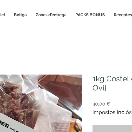
nici
Botiga
Zones d'entrega
PACKS BONUS
Receptes
1kg Costell
Oví]
Price
40,00 €
Impostos inclòs