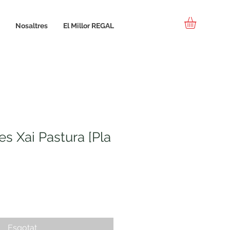
Nosaltres
El Millor REGAL
es Xai Pastura [Pla
Esgotat