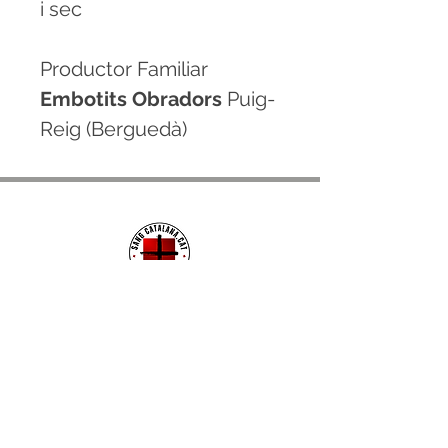
i sec
Productor Familiar
Embotits Obradors
Puig-
Reig (Berguedà)
CONTACTE
hola@sangcatalana.cat
+34 678 096 849
( De dilluns a divendres de
8:30h a 19h)