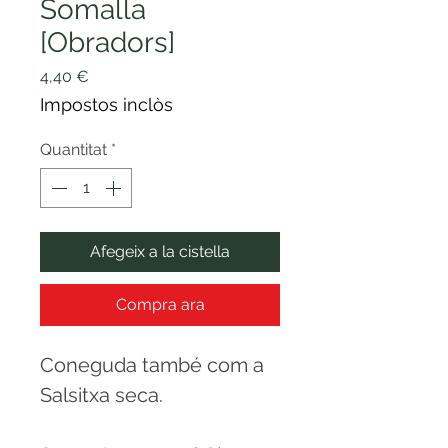
Somalla
[Obradors]
Price
4,40 €
Impostos inclòs
Quantitat
*
Afegeix a la cistella
Compra ara
Coneguda també com a
Salsitxa seca.