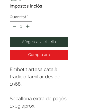
Impostos inclòs
Quantitat
*
Afegeix a la cistella
Compra ara
Embotit artesà català,
tradició familiar des de
1968.
Secallona extra de pagès.
130g aprox.