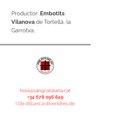
Productor:
Embotits
Vilanova
de Tortellà, la
Garrotxa.
CONTACTE
hola@sangcatalana.cat
+34 678 096 849
( De dilluns a divendres de
8:30h a 19h)