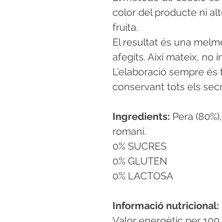
color del producte ni alt
fruita.
El resultat és una mel
afegits. Així mateix, no 
L’elaboració sempre és 
conservant tots els secr
Ingredients:
Pera (80%),
romaní.
0% SUCRES
0% GLUTEN
0% LACTOSA
Informació nutricional:
Valor energètic per 100 