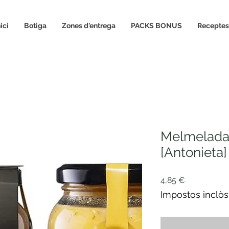
nici
Botiga
Zones d'entrega
PACKS BONUS
Receptes
Melmelada 
[Antonieta]
Price
4,85 €
Impostos inclòs