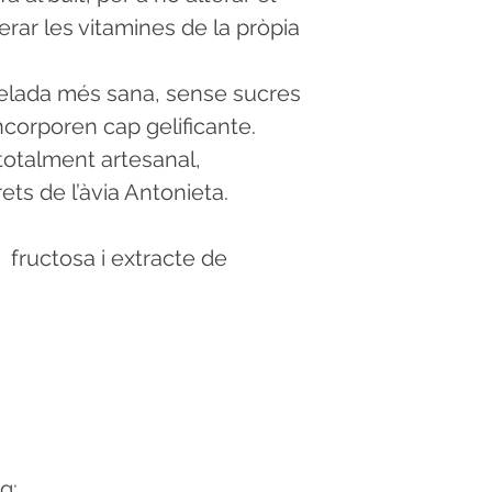
erar les vitamines de la pròpia
melada més sana, sense sucres
incorporen cap gelificante.
totalment artesanal,
ets de l’àvia Antonieta.
 fructosa i extracte de
g: