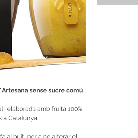
rtesana sense sucre comú
 i elaborada amb fruita 100%
s a Catalunya.
 al buit, per a no alterar el