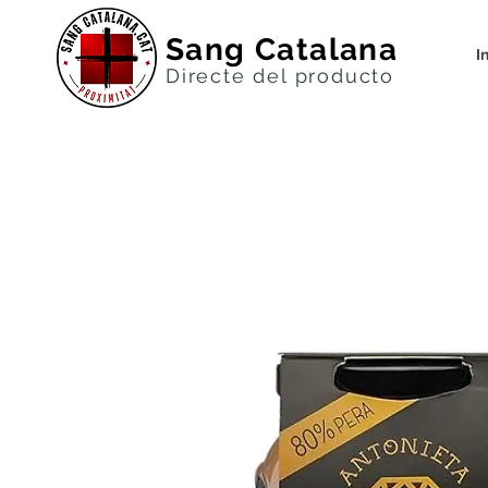
Sang Catalana
I
Directe del productor