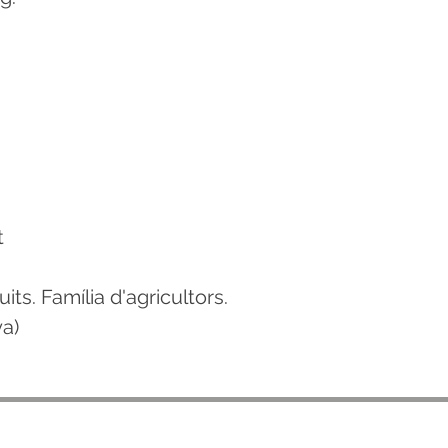
t
its. Família d'agricultors.
ya)