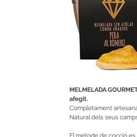
MELMELADA GOURMET A
afegit.
Completament artesanal
Natural dels seus camp
El mètode de cocció es fa