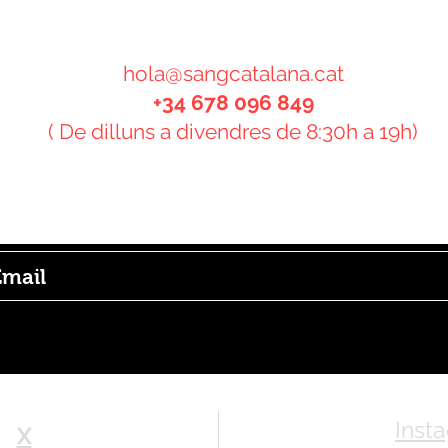
CONTACTE
hola@sangcatalana.cat
+34 678 096 849
( De dilluns a divendres de 8:30h a 19h)
bscriu-te al butlletí i rebràs informació sobre t
ovetats!
Inst
X