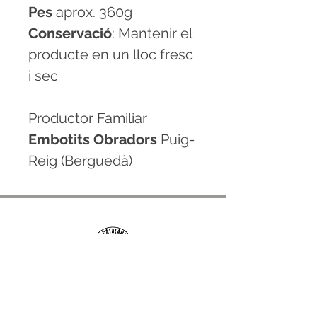
Pes
aprox. 360g
Conservació
: Mantenir el
producte en un lloc fresc
i sec
Productor Familiar
Embotits Obradors
Puig-
Reig (Berguedà)
CONTACTE
hola@sangcatalana.cat