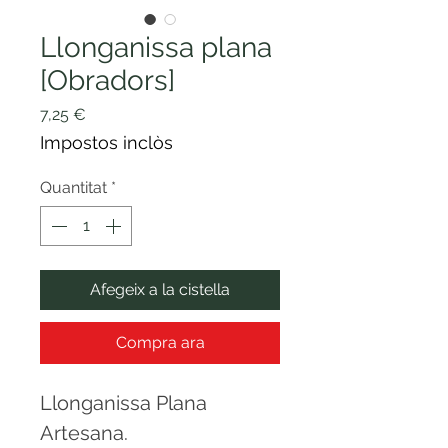
Llonganissa plana
[Obradors]
Price
7,25 €
Impostos inclòs
Quantitat
*
Afegeix a la cistella
Compra ara
Llonganissa Plana
Artesana.