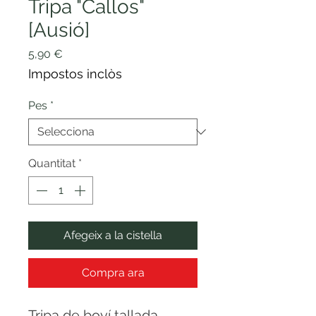
Tripa "Callos"
[Ausió]
Price
5,90 €
Impostos inclòs
Pes
*
Quantitat
*
Afegeix a la cistella
Compra ara
Tripa de boví tallada