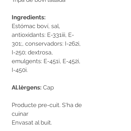
Ingredients:
Estómac boví, sal,
antioxidants: E-331iii, E-
301;, conservadors: I-262i,
I-250; dextrosa,
emulgents: E-451i, E-452i,
I-450i.
Al.lèrgens:
Cap
Producte pre-cuit. S'ha de
cuinar
Envasat al buit.