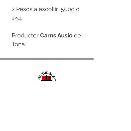
2 Pesos a escollir 500g o
1kg.
Productor
Carns Ausió
de
Tona.
CONTACTE
hola@sangcatalana.cat
+34 678 096 849
( De dilluns a divendres de
8:30h a 19h)