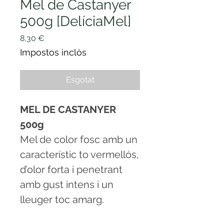
Mel de Castanyer
500g [DelíciaMel]
Price
8,30 €
Impostos inclòs
Esgotat
MEL DE CASTANYER
500g
Mel de color fosc amb un
característic to vermellós,
d’olor forta i penetrant
amb gust intens i un
lleuger toc amarg.