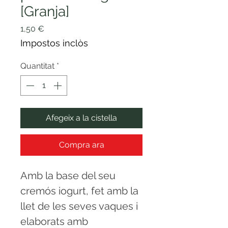
[Granja]
Price
1,50 €
Impostos inclòs
Quantitat
*
Afegeix a la cistella
Compra ara
Amb la base del seu
cremós iogurt, fet amb la
llet de les seves vaques i
elaborats amb