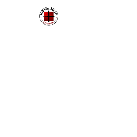
CONTACTE
hola@sangcatalana.cat
+34 678 096 849
( De dilluns a divendres de
8:30h a 19h)
Subscriu-te al butlletí i rebràs
informació sobre totes les
novetats!
Enviar