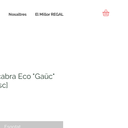
Nosaltres
El Millor REGAL
abra Eco "Gaüc"
sc]
Esgotat