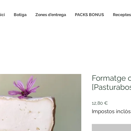
nici
Botiga
Zones d'entrega
PACKS BONUS
Receptes
Formatge c
[Pasturabo
Price
12,80 €
Impostos inclòs