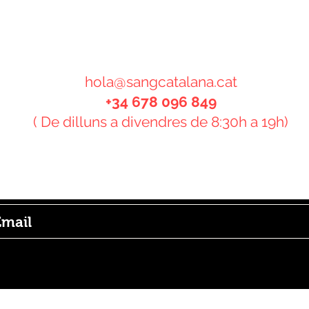
CONTACTE
hola@sangcatalana.cat
+34 678 096 849
( De dilluns a divendres de 8:30h a 19h)
bscriu-te al butlletí i rebràs informació sobre t
ovetats!