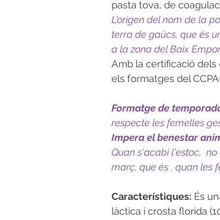
pasta tova, de coagulaci
L’origen del nom de la p
terra de gaücs, que és 
a la zona del Baix Empo
Amb la certificació dels 
els formatges del CCPA
Formatge de temporad
respecte les femelles ges
Impera el benestar ani
Quan s'acabi l'estoc, no 
març, que és , quan les 
Característiques:
És una
làctica i crosta florida 