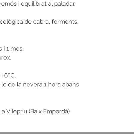
emós i equilibrat al paladar.
cològica de cabra, ferments,
s i 1 mes.
rox.
 i 6ºC.
-lo de la nevera 1 hora abans
a Vilopriu (Baix Empordà)