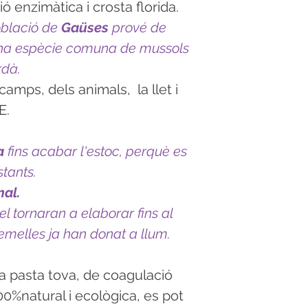
ó enzimàtica i crosta florida.
oblació de
Gaüses
prové de
una espècie comuna de mussols
rdà.
camps, dels animals, la llet i
E.
a
fins acabar l'estoc, perquè es
tants.
mal.
el tornaran a elaborar fins al
femelles ja han donat a llum.
 pasta tova, de coagulació
(100%natural i ecològica, es pot