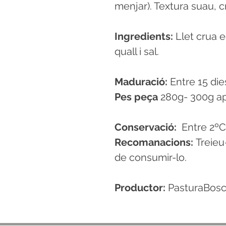
menjar). Textura suau, cr
Ingredients:
Llet crua e
quall i sal.
Maduració:
Entre 15 die
Pes peça
280g- 300g ap
Conservació:
Entre 2ºC
Recomanacions:
Treieu
de consumir-lo.
Productor:
PasturaBosc 