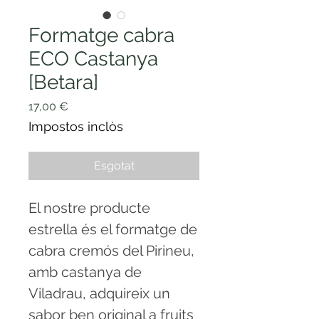
Formatge cabra
ECO Castanya
[Betara]
Price
17,00 €
Impostos inclòs
Esgotat
El nostre producte
estrella és el formatge de
cabra cremós del Pirineu,
amb castanya de
Viladrau, adquireix un
sabor ben original a fruits