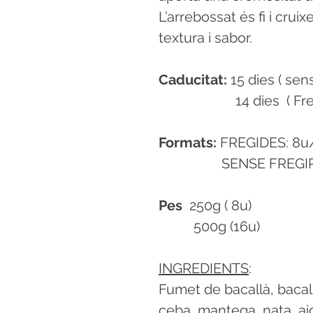
L’arrebossat és fi i cruix
textura i sabor.
Caducitat:
15 dies ( sens
14 dies ( Fregi
Formats:
FREGIDES: 8u/
SENSE FREGIR: 16u 
Pes
250g ( 8u)
500g (16u)
INGREDIENTS
:
Fumet de bacallà, bacallà
ceba, mantega, nata, aigu