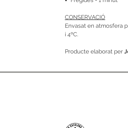
Fregides - 1 minut
CONSERVACIÓ
Envasat en atmosfera p
i 4ºC.
Producte elaborat per
J