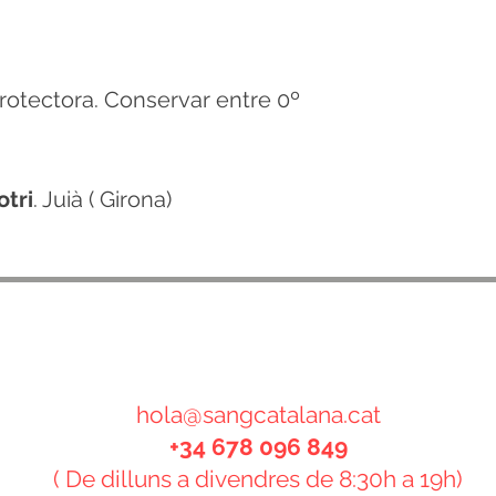
rotectora. Conservar entre 0º
otri
. Juià ( Girona)
CONTACTE
hola@sangcatalana.cat
+34 678 096 849
( De dilluns a divendres de 8:30h a 19h)