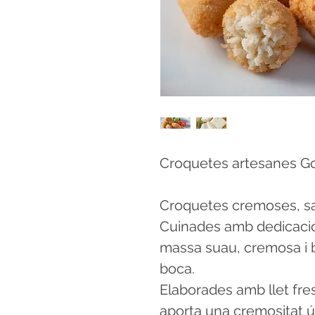
Croquetes artesanes Gou
Croquetes cremoses, sab
Cuinades amb dedicació
massa suau, cremosa i b
boca.
Elaborades amb llet fre
aporta una cremositat úni