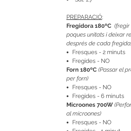
PREPARACIÓ
:
Fregidora 180ºC
(fregi
poques unitats i deixar 
després de cada fregida
Fresques - 2 minuts
Fregides - NO
Forn 180ºC
(Passar el p
per forn)
Fresques - NO
Fregides - 6 minuts
Microones 700W
(Perfo
al microones)
Fresques - NO