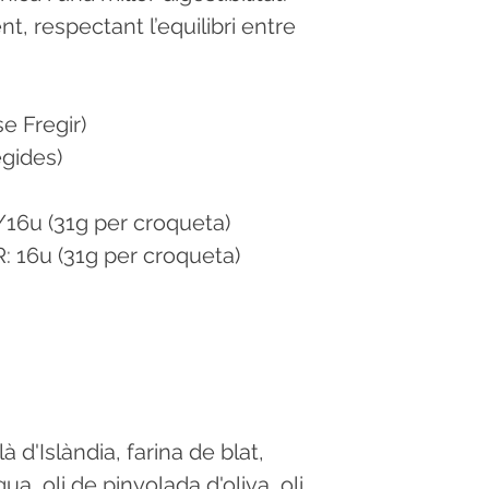
ent, respectant l’equilibri entre
e Fregir)
des)
16u (31g per croqueta)
(31g per croqueta)
 d'Islàndia, farina de blat,
a, oli de pinyolada d'oliva, oli