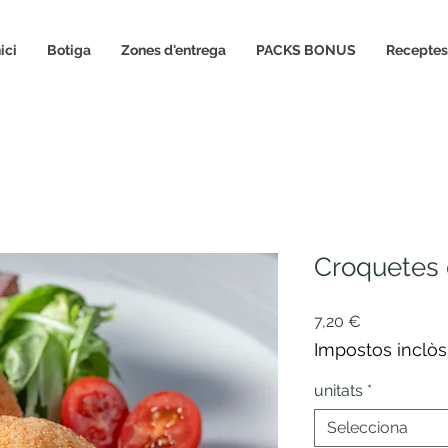
nici
Botiga
Zones d'entrega
PACKS BONUS
Receptes
Croquetes d
Price
7,20 €
Impostos inclòs
unitats
*
Selecciona