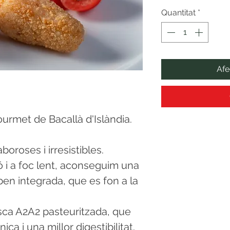
Quantitat
*
Afe
rmet de Bacallà d'Islàndia.
oroses i irresistibles.
 i a foc lent, aconseguim una
en integrada, que es fon a la
sca A2A2 pasteuritzada, que
ca i una millor digestibilitat.