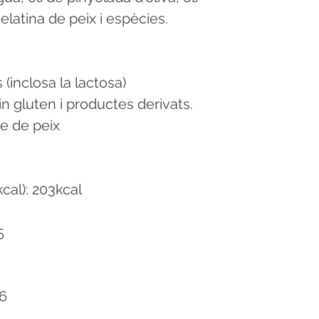
gelatina de peix i espècies.
s (inclosa la lactosa)
n gluten i productes derivats.
se de peix
kcal): 203kcal
5
,6