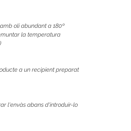
r amb oli abundant a 180º
remuntar la temperatura
)
roducte a un recipient preparat
rar l'envàs abans d'introduir-lo