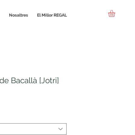
Nosaltres
El Millor REGAL
e Bacallà [Jotri]