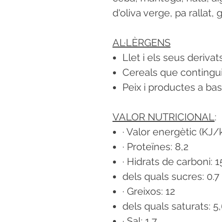
d'oliva verge, pa rallat, 
AL·LÈRGENS
Llet i els seus derivat
Cereals que contingui
Peix i productes a ba
VALOR NUTRICIONAL
:
· Valor energètic (KJ/
· Proteïnes: 8,2
· Hidrats de carboni: 1
dels quals sucres: 0.7
· Greixos: 12
dels quals saturats: 5
· Sal: 1,7